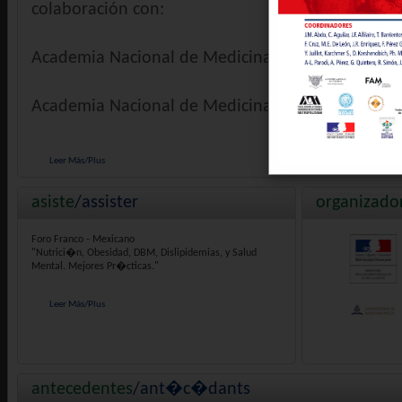
colaboración con:
Academia Nacional de Medicina de México
Academia Nacional de Medicina de Francia...
Leer Más/Plus
asiste
/
assister
organizado
Foro Franco - Mexicano
"Nutrici�n, Obesidad, DBM, Dislipidemias, y Salud
Mental. Mejores Pr�cticas."
Leer Más
/
Plus
antecedentes
/
ant�c�dants