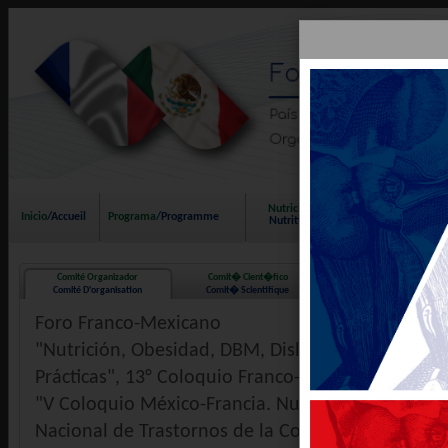
Nutrici�n/Obesidad
Inicio
/Accueil
Programa
/Programme
DBM
Nutrition/Ob�sit�
Comité Organizador
Comit� Cient�fico
Invitados de Honor
Comité D'organisation
Comit� Scientifique
Invit�s D'honneur
Foro Franco-Mexicano
"Nutrición, Obesidad, DBM, Dislipidemias, y Salu
Prácticas", 13° Coloquio Franco-Mexicano de Psiq
"V Coloquio México-Francia. Nutrición, Obesidad
Nacional de Trastornos de la Conducta Alimentar